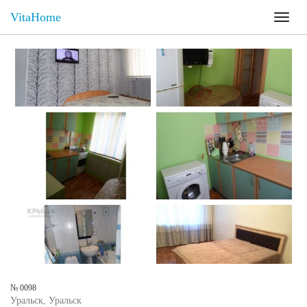
VitaHome
Toggl
naviga
№ 0098
Уральск, Уральск